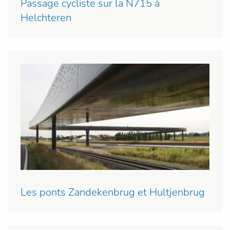
Passage cycliste sur la N715 à
Helchteren
Les ponts Zandekenbrug et Hultjenbrug