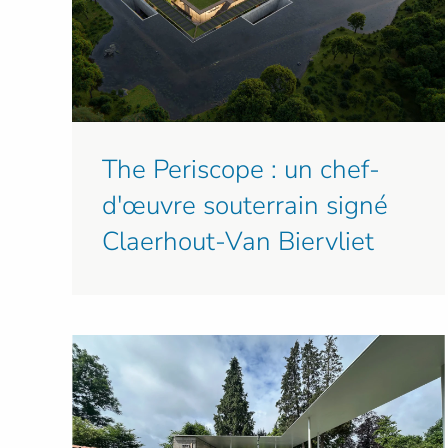
The Periscope : un chef-
d'œuvre souterrain signé
Claerhout-Van Biervliet