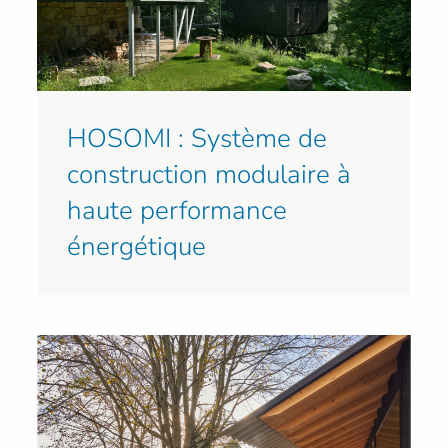
HOSOMI : Système de
construction modulaire à
haute performance
énergétique