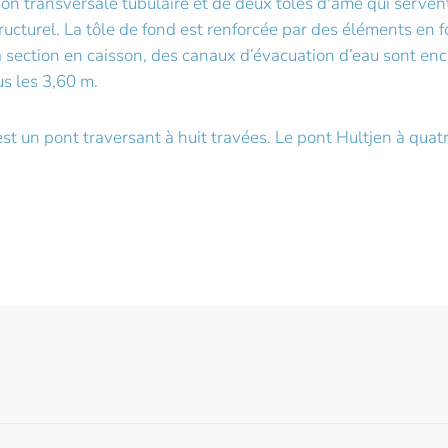
on transversale tubulaire et de deux tôles d'âme qui serve
tructurel. La tôle de fond est renforcée par des éléments en 
a section en caisson, des canaux d’évacuation d’eau sont enca
us les 3,60 m.
t un pont traversant à huit travées. Le pont Hultjen à quat