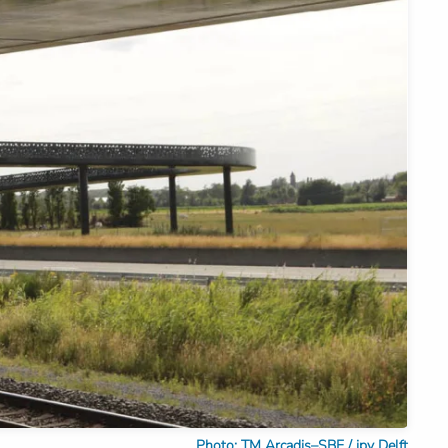
Photo: TM Arcadis–SBE / ipv Delft