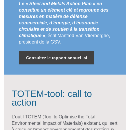
Le « Steel and Metals Action Plan » en
constitue un élément clé et regroupe des
mesures en matière de défense
commerciale, d’énergie, d’économie
circulaire et de soutien à la transition
climatique »
, écrit Manfred Van Vlierberghe,
président de la GSV.
Consultez le rapport annuel ici
TOTEM-tool: call to
action
L'outil TOTEM (Tool to Optimise the Total
Environmental Impact of Materials) existant, qui sert
à calculer l'impact environnemental des matériaux