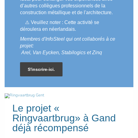
d’autres collègues professionnels de la
construction métallique et de l'architecture.
⚠️ Veuillez noter : Cette activité se
déroulera en néerlandais.
Membres d'InfoSteel qui ont collaborés à ce
projet:
Arel, Van Eycken, Stabilogics et Zinq
S'inscrire-ici.
Le projet «
Ringvaartbrug» à Gand
déjà récompensé