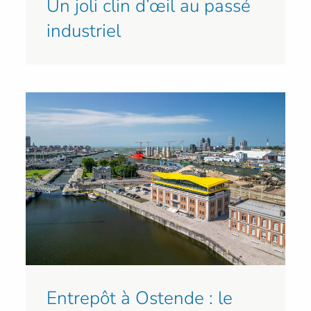
Un joli clin d’œil au passé
industriel
Entrepôt à Ostende : le