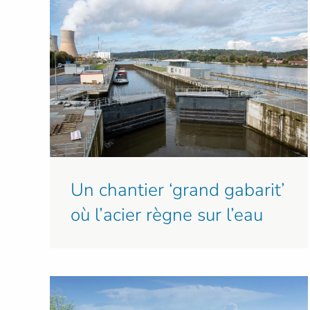
Un chantier ‘grand gabarit’
où l’acier règne sur l’eau