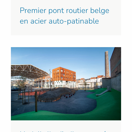
Premier pont routier belge
en acier auto-patinable