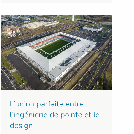
L’union parfaite entre
l’ingénierie de pointe et le
design