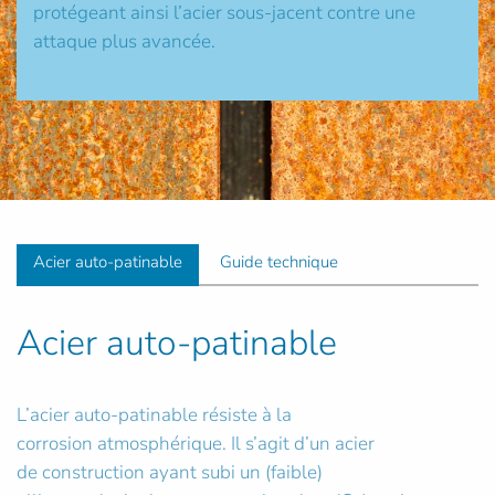
protégeant ainsi l’acier sous-jacent contre une
attaque plus avancée.
Acier auto-patinable
Guide technique
Acier auto-patinable
L’acier auto-patinable résiste à la
corrosion atmosphérique. Il s’agit d’un acier
de construction ayant subi un (faible)