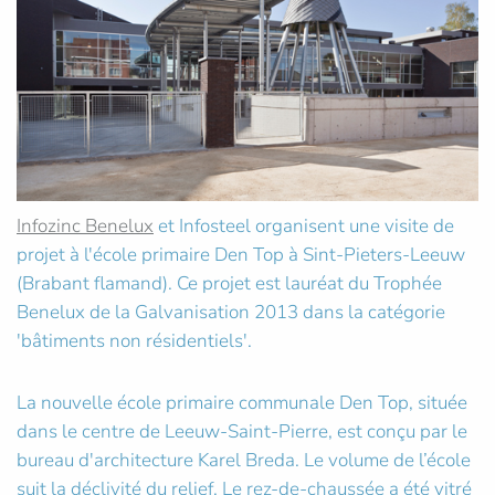
Infozinc Benelux
et Infosteel organisent une visite de
projet à l'école primaire Den Top à Sint-Pieters-Leeuw
(Brabant flamand). Ce projet est lauréat du Trophée
Benelux de la Galvanisation 2013 dans la catégorie
'bâtiments non résidentiels'.
La nouvelle école primaire communale Den Top, située
dans le centre de Leeuw-Saint-Pierre, est conçu par le
bureau d'architecture Karel Breda. Le volume de l’école
suit la déclivité du relief. Le rez-de-chaussée a été vitré