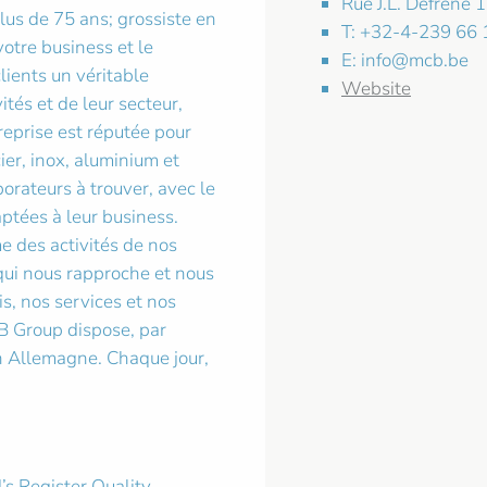
Rue J.L. Defrêne
lus de 75 ans; grossiste en
T: +32-4-239 66 
otre business et le
E:
info@mcb.be
lients un véritable
Website
ités et de leur secteur,
reprise est réputée pour
ier, inox, aluminium et
orateurs à trouver, avec le
aptées à leur business.
 des activités de nos
qui nous rapproche et nous
s, nos services et nos
B Group dispose, par
en Allemagne. Chaque jour,
’s Register Quality