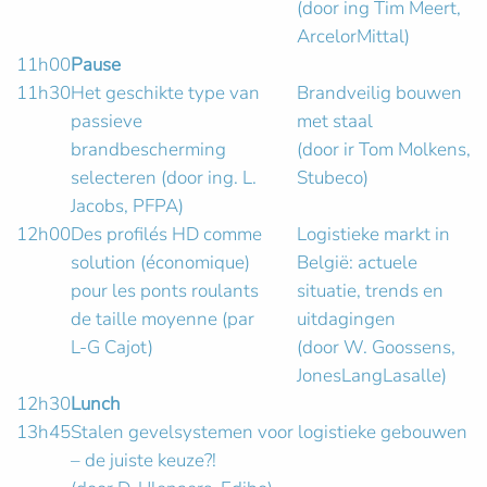
(door ing Tim Meert,
ArcelorMittal)
11h00
Pause
11h30
Het geschikte type van
Brandveilig bouwen
passieve
met staal
brandbescherming
(door ir Tom Molkens,
selecteren (door ing. L.
Stubeco)
Jacobs, PFPA)
12h00
Des profilés HD comme
Logistieke markt in
solution (économique)
België: actuele
pour les ponts roulants
situatie, trends en
de taille moyenne (par
uitdagingen
L-G Cajot)
(door W. Goossens,
JonesLangLasalle)
12h30
Lunch
13h45
Stalen gevelsystemen voor logistieke gebouwen
– de juiste keuze?!