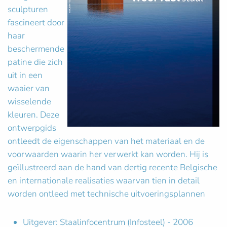
sculpturen
fascineert door
haar
beschermende
patine die zich
uit in een
waaier van
wisselende
kleuren. Deze
ontwerpgids
ontleedt de eigenschappen van het materiaal en de
voorwaarden waarin her verwerkt kan worden. Hij is
geïllustreerd aan de hand van dertig recente Belgische
en internationale realisaties waarvan tien in detail
worden ontleed met technische uitvoeringsplannen
Uitgever: Staalinfocentrum (Infosteel) - 2006