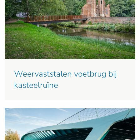
Weervaststalen voetbrug bij
kasteelruïne