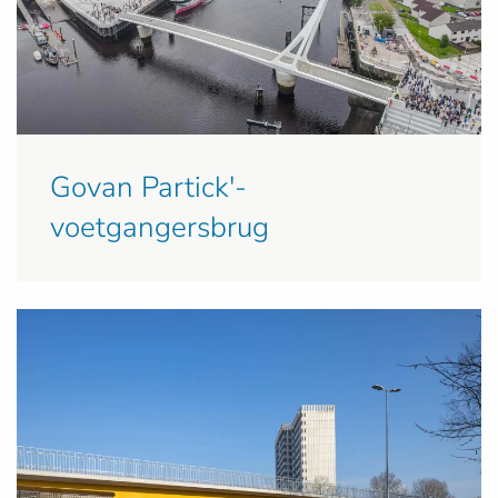
Govan Partick'-
voetgangersbrug