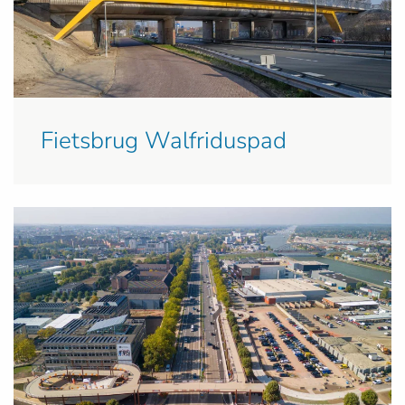
Fietsbrug Walfriduspad