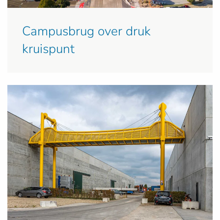
Campusbrug over druk
kruispunt