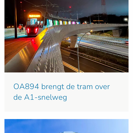
OA894 brengt de tram over
de A1-snelweg