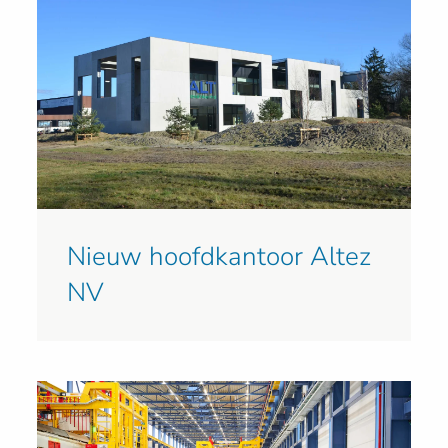
Nieuw hoofdkantoor Altez
NV