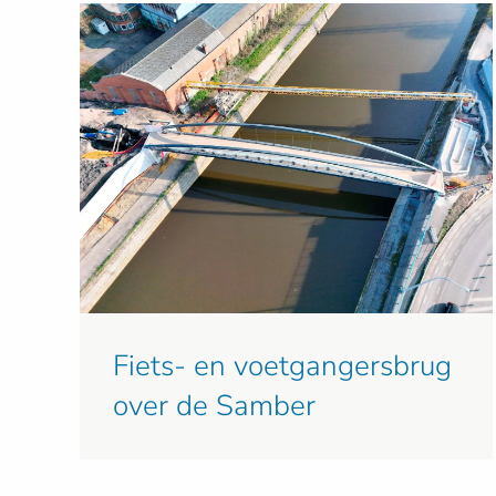
Fiets- en voetgangersbrug
over de Samber