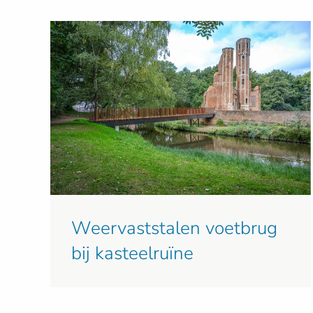
Weervaststalen voetbrug
bij kasteelruïne