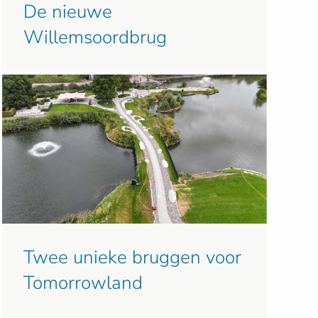
De nieuwe
Willemsoordbrug
Twee unieke bruggen voor
Tomorrowland