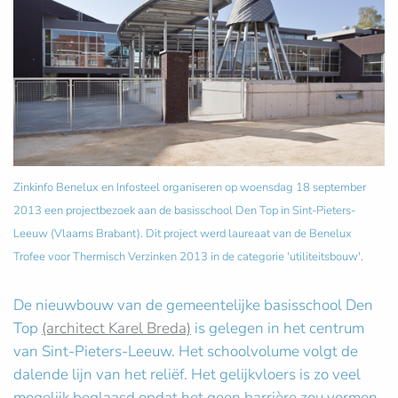
Zinkinfo Benelux en Infosteel organiseren op woensdag 18 september
2013 een projectbezoek aan de basisschool Den Top in Sint-Pieters-
Leeuw (Vlaams Brabant). Dit project werd laureaat van de Benelux
Trofee voor Thermisch Verzinken 2013 in de categorie 'utiliteitsbouw'.
De nieuwbouw van de gemeentelijke basisschool Den
Top
(architect Karel Breda)
is gelegen in het centrum
van Sint-Pieters-Leeuw. Het schoolvolume volgt de
dalende lijn van het reliëf. Het gelijkvloers is zo veel
mogelijk beglaasd opdat het geen barrière zou vormen